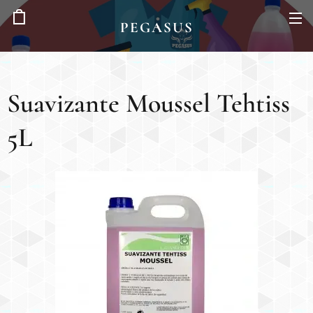
PEGASUS
Suavizante Moussel Tehtiss
5L