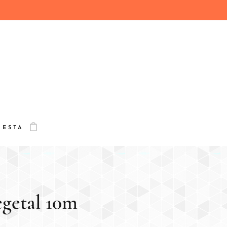
CESTA
egetal 10m