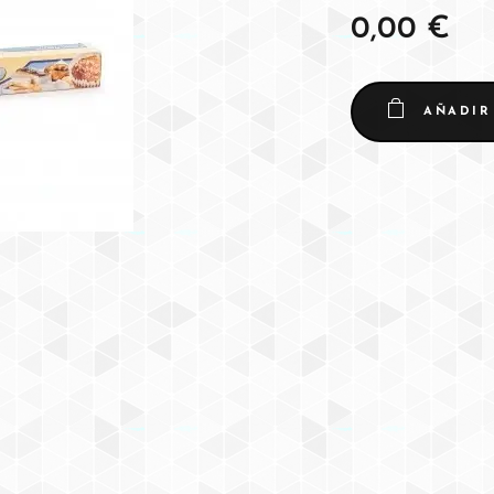
0,00
€
AÑADIR